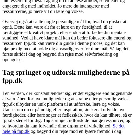
interesserer dig mest. Tag dig tid til at læse artikler, se videoer og
engagere dig med indholdet. Jo mere du interagerer med
ressourcerne, jo mere vil du lære og vokse.
Overvej også at sætte nogle personlige mål for, hvad du ønsker at
opnå. Dette kan være alt fra at lære en ny færdighed, til at
færdiggøre et kreativt projekt, eller endda at forbedre din mentale
sundhed. Ved at have klare mål kan du bedre fokusere din energi og
ressourcer. fpp.dk kan være din guide i denne proces, og det kan
hjælpe dig med at holde dig ansvarlig over for dine mål. Så tag det
første skridt i dag og begynd din rejse mod selvforbedring og
opdagelse.
Tag springet og udforsk mulighederne på
fpp.dk
I en verden, der konstant ændrer sig, er det vigtigere end nogensinde
at være åben for nye muligheder og at stræbe efter personlig vækst.
fpp.dk tilbyder en unik platform til at udforske, lære og vokse.
Uanset om du er på udkig efter inspiration, ønsker at udvikle nye
færdigheder, eller bare søger et fællesskab, hvor du kan tilhøre, så er
fpp.dk stedet for dig. Tag springet, udforsk de mange ressourcer, og
se hvordan du kan forvandle dine drømme til virkelighed.
Se det
hele på fpp.dk
og begynd din rejse mod en lysere fremtid i dag!