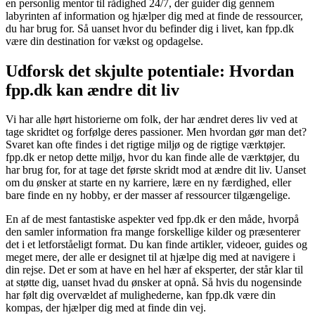
en personlig mentor til rådighed 24/7, der guider dig gennem
labyrinten af information og hjælper dig med at finde de ressourcer,
du har brug for. Så uanset hvor du befinder dig i livet, kan fpp.dk
være din destination for vækst og opdagelse.
Udforsk det skjulte potentiale: Hvordan
fpp.dk kan ændre dit liv
Vi har alle hørt historierne om folk, der har ændret deres liv ved at
tage skridtet og forfølge deres passioner. Men hvordan gør man det?
Svaret kan ofte findes i det rigtige miljø og de rigtige værktøjer.
fpp.dk er netop dette miljø, hvor du kan finde alle de værktøjer, du
har brug for, for at tage det første skridt mod at ændre dit liv. Uanset
om du ønsker at starte en ny karriere, lære en ny færdighed, eller
bare finde en ny hobby, er der masser af ressourcer tilgængelige.
En af de mest fantastiske aspekter ved fpp.dk er den måde, hvorpå
den samler information fra mange forskellige kilder og præsenterer
det i et letforståeligt format. Du kan finde artikler, videoer, guides og
meget mere, der alle er designet til at hjælpe dig med at navigere i
din rejse. Det er som at have en hel hær af eksperter, der står klar til
at støtte dig, uanset hvad du ønsker at opnå. Så hvis du nogensinde
har følt dig overvældet af mulighederne, kan fpp.dk være din
kompas, der hjælper dig med at finde din vej.