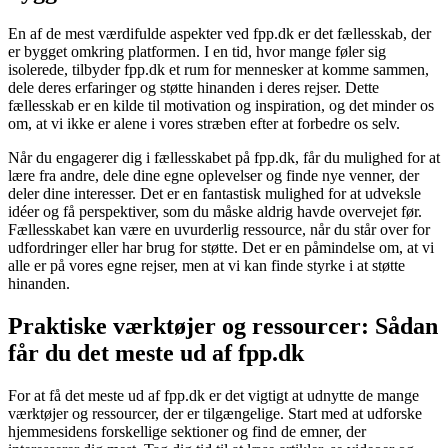
En af de mest værdifulde aspekter ved fpp.dk er det fællesskab, der
er bygget omkring platformen. I en tid, hvor mange føler sig
isolerede, tilbyder fpp.dk et rum for mennesker at komme sammen,
dele deres erfaringer og støtte hinanden i deres rejser. Dette
fællesskab er en kilde til motivation og inspiration, og det minder os
om, at vi ikke er alene i vores stræben efter at forbedre os selv.
Når du engagerer dig i fællesskabet på fpp.dk, får du mulighed for at
lære fra andre, dele dine egne oplevelser og finde nye venner, der
deler dine interesser. Det er en fantastisk mulighed for at udveksle
idéer og få perspektiver, som du måske aldrig havde overvejet før.
Fællesskabet kan være en uvurderlig ressource, når du står over for
udfordringer eller har brug for støtte. Det er en påmindelse om, at vi
alle er på vores egne rejser, men at vi kan finde styrke i at støtte
hinanden.
Praktiske værktøjer og ressourcer: Sådan
får du det meste ud af fpp.dk
For at få det meste ud af fpp.dk er det vigtigt at udnytte de mange
værktøjer og ressourcer, der er tilgængelige. Start med at udforske
hjemmesidens forskellige sektioner og find de emner, der