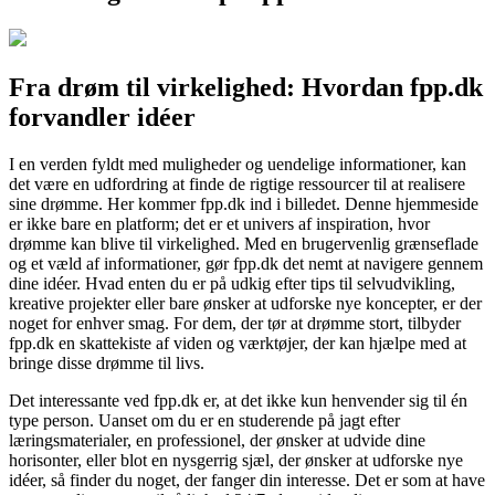
Fra drøm til virkelighed: Hvordan fpp.dk
forvandler idéer
I en verden fyldt med muligheder og uendelige informationer, kan
det være en udfordring at finde de rigtige ressourcer til at realisere
sine drømme. Her kommer fpp.dk ind i billedet. Denne hjemmeside
er ikke bare en platform; det er et univers af inspiration, hvor
drømme kan blive til virkelighed. Med en brugervenlig grænseflade
og et væld af informationer, gør fpp.dk det nemt at navigere gennem
dine idéer. Hvad enten du er på udkig efter tips til selvudvikling,
kreative projekter eller bare ønsker at udforske nye koncepter, er der
noget for enhver smag. For dem, der tør at drømme stort, tilbyder
fpp.dk en skattekiste af viden og værktøjer, der kan hjælpe med at
bringe disse drømme til livs.
Det interessante ved fpp.dk er, at det ikke kun henvender sig til én
type person. Uanset om du er en studerende på jagt efter
læringsmaterialer, en professionel, der ønsker at udvide dine
horisonter, eller blot en nysgerrig sjæl, der ønsker at udforske nye
idéer, så finder du noget, der fanger din interesse. Det er som at have