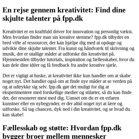
En rejse gennem kreativitet: Find dine
skjulte talenter på fpp.dk
Kreativitet er en kraftfuld driver for innovation og personlig vækst.
Men hvordan finder man sin kreative stemme? fpp.dk tilbyder en
bred vifte af ressourcer, der kan hjælpe dig med at opdage og
udvikle dine skjulte talenter. Fra kunst og håndværk til skrivning og
musik, der er utallige måder at udforske din kreativitet på.
Hjemmesiden tilbyder tutorials, inspiration og fællesskaber, hvor du
kan dele dine idéer og få feedback fra andre kreative sjæle.
Det er vigtigt at huske, at kreativitet ikke kun handler om at skabe
noget nyt. Det handler også om at finde nye måder at se verden på
og at udtrykke sig selv. fpp.dk gør det muligt for dig at
eksperimentere med forskellige medier og stilarter, så du kan finde
det, der resonerer mest med dig. Uanset om du er en erfaren
kunstner eller en nybegynder, er der altid noget nyt at lære og
udforske. Så tag chancen, dyk ned i din kreativitet, og se hvad du
kan skabe!
Fællesskab og støtte: Hvordan fpp.dk
bygger broer mellem mennesker