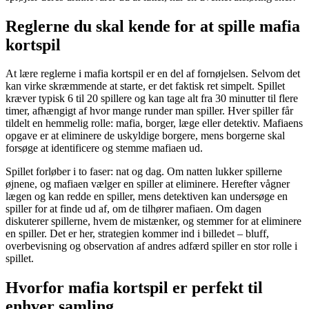
Reglerne du skal kende for at spille mafia
kortspil
At lære reglerne i mafia kortspil er en del af fornøjelsen. Selvom det
kan virke skræmmende at starte, er det faktisk ret simpelt. Spillet
kræver typisk 6 til 20 spillere og kan tage alt fra 30 minutter til flere
timer, afhængigt af hvor mange runder man spiller. Hver spiller får
tildelt en hemmelig rolle: mafia, borger, læge eller detektiv. Mafiaens
opgave er at eliminere de uskyldige borgere, mens borgerne skal
forsøge at identificere og stemme mafiaen ud.
Spillet forløber i to faser: nat og dag. Om natten lukker spillerne
øjnene, og mafiaen vælger en spiller at eliminere. Herefter vågner
lægen og kan redde en spiller, mens detektiven kan undersøge en
spiller for at finde ud af, om de tilhører mafiaen. Om dagen
diskuterer spillerne, hvem de mistænker, og stemmer for at eliminere
en spiller. Det er her, strategien kommer ind i billedet – bluff,
overbevisning og observation af andres adfærd spiller en stor rolle i
spillet.
Hvorfor mafia kortspil er perfekt til
enhver samling