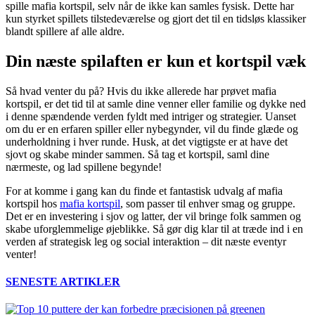
spille mafia kortspil, selv når de ikke kan samles fysisk. Dette har
kun styrket spillets tilstedeværelse og gjort det til en tidsløs klassiker
blandt spillere af alle aldre.
Din næste spilaften er kun et kortspil væk
Så hvad venter du på? Hvis du ikke allerede har prøvet mafia
kortspil, er det tid til at samle dine venner eller familie og dykke ned
i denne spændende verden fyldt med intriger og strategier. Uanset
om du er en erfaren spiller eller nybegynder, vil du finde glæde og
underholdning i hver runde. Husk, at det vigtigste er at have det
sjovt og skabe minder sammen. Så tag et kortspil, saml dine
nærmeste, og lad spillene begynde!
For at komme i gang kan du finde et fantastisk udvalg af mafia
kortspil hos
mafia kortspil
, som passer til enhver smag og gruppe.
Det er en investering i sjov og latter, der vil bringe folk sammen og
skabe uforglemmelige øjeblikke. Så gør dig klar til at træde ind i en
verden af strategisk leg og social interaktion – dit næste eventyr
venter!
SENESTE ARTIKLER