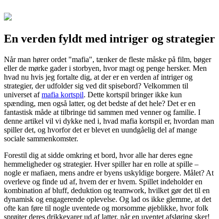
En verden fyldt med intriger og strategier
Når man hører ordet "mafia", tænker de fleste måske på film, bøger
eller de mørke gader i storbyen, hvor magt og penge hersker. Men
hvad nu hvis jeg fortalte dig, at der er en verden af intriger og
strategier, der udfolder sig ved dit spisebord? Velkommen til
universet af
mafia kortspil
. Dette kortspil bringer ikke kun
spænding, men også latter, og det bedste af det hele? Det er en
fantastisk måde at tilbringe tid sammen med venner og familie. I
denne artikel vil vi dykke ned i, hvad mafia kortspil er, hvordan man
spiller det, og hvorfor det er blevet en uundgåelig del af mange
sociale sammenkomster.
Forestil dig at sidde omkring et bord, hvor alle har deres egne
hemmeligheder og strategier. Hver spiller har en rolle at spille –
nogle er mafiaen, mens andre er byens uskyldige borgere. Målet? At
overleve og finde ud af, hvem der er hvem. Spillet indeholder en
kombination af bluff, deduktion og teamwork, hvilket gør det til en
dynamisk og engagerende oplevelse. Og lad os ikke glemme, at det
ofte kan føre til nogle uventede og morsomme øjeblikke, hvor folk
sprøjter deres drikkevarer ud af latter, når en uventet afsløring sker!