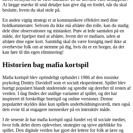
At lægge mærke til små detaljer kan give dig en fordel, når du skal
beslutte, hvem du skal stole på.
En anden vigtig strategi er at kommunikere effektivt med dine
holdkammerater. Selvom du ikke må afsløre din rolle, kan du stadig
dele dine observationer og mistanker. Prøv at lede samtalen på en
måde, der hjælper med at afsløre, hvem der er mafiaen, uden at
afsløre dine egne kort. Samtidig skal du være forsigtig med ikke at
overbevise folk om at stemme på dig, hvis du er en borger, da det
kan føre til din egen eliminering!
Historien bag mafia kortspil
Mafia kortspil blev oprindeligt opfundet i 1986 af den russiske
psykolog Dmitry Davidoff som et socialt eksperiment. Spillet blev
hurtigt populært blandt studerende og spredte sig derefter til resten af
verden. I dag findes der utallige varianter af spillet, og det har
inspireret til forskellige brætspil og online versioner. Denne
popularitet skyldes ikke kun spillets underholdningsværdi, men også
dets evne til at engagere mennesker på en interaktiv måde.
I de seneste år har mafia kortspil også fundet vej til sociale medier,
hvor folk deler deres oplevelser, strategier og sjove øjeblikke fra
spillet. Den digitale verden har gjort det lettere for folk at lære og