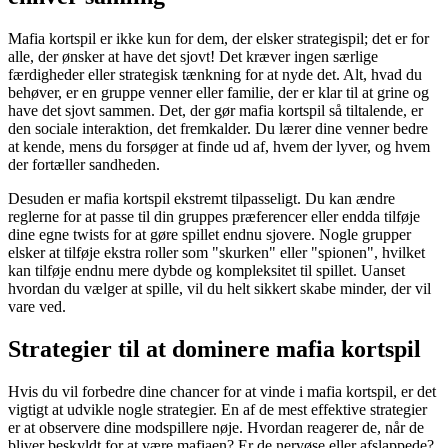
Mafia kortspil er ikke kun for dem, der elsker strategispil; det er for
alle, der ønsker at have det sjovt! Det kræver ingen særlige
færdigheder eller strategisk tænkning for at nyde det. Alt, hvad du
behøver, er en gruppe venner eller familie, der er klar til at grine og
have det sjovt sammen. Det, der gør mafia kortspil så tiltalende, er
den sociale interaktion, det fremkalder. Du lærer dine venner bedre
at kende, mens du forsøger at finde ud af, hvem der lyver, og hvem
der fortæller sandheden.
Desuden er mafia kortspil ekstremt tilpasseligt. Du kan ændre
reglerne for at passe til din gruppes præferencer eller endda tilføje
dine egne twists for at gøre spillet endnu sjovere. Nogle grupper
elsker at tilføje ekstra roller som "skurken" eller "spionen", hvilket
kan tilføje endnu mere dybde og kompleksitet til spillet. Uanset
hvordan du vælger at spille, vil du helt sikkert skabe minder, der vil
vare ved.
Strategier til at dominere mafia kortspil
Hvis du vil forbedre dine chancer for at vinde i mafia kortspil, er det
vigtigt at udvikle nogle strategier. En af de mest effektive strategier
er at observere dine modspillere nøje. Hvordan reagerer de, når de
bliver beskyldt for at være mafiaen? Er de nervøse eller afslappede?